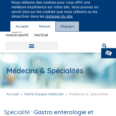
Nous utilisons des cookies pour vous offrir une
Groupe Vivalto Santé
meilleure expérience sur notre site. Vous pouvez en
Entre nous, la vie
savoir plus sur les cookies que nous utilisons ou les
désactiver dans les
réglages du site
.
Accepter
Refuser
Réglages
O
Médecins & Spécialités
Accueil
→
Notre Équipe médicale
→
Médecins & Spécialités
Spécialité :
Gastro entérologie et