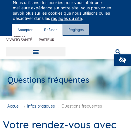
Nous utilisons des cookies pour vous offrir une
Groupe Vivalto Santé
meilleure expérience sur notre site. Vous pouvez en
Entre nous, la vie
savoir plus sur les cookies que nous utilisons ou les
désactiver dans les
réglages du site
.
Accepter
Refuser
Réglages
O
Questions fréquentes
Accueil
→
Infos pratiques
→
Questions fréquentes
Votre rendez-vous avec