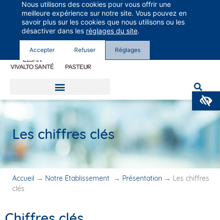
Nous utilisons des cookies pour vous offrir une
Groupe Vivalto Santé
meilleure expérience sur notre site. Vous pouvez en
Entre nous, la vie
savoir plus sur les cookies que nous utilisons ou les
désactiver dans les
réglages du site
.
Accepter
Refuser
Réglages
O
Les chiffres clés
Accueil
→
Notre Établissement
→
Présentation
→
Les chiffres
clés
Chiffres clés