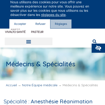
Nous utilisons des cookies pour vous offrir une
Groupe Vivalto Santé
meilleure expérience sur notre site. Vous pouvez en
Entre nous, la vie
savoir plus sur les cookies que nous utilisons ou les
désactiver dans les
réglages du site
.
Accepter
Refuser
Réglages
O
Médecins & Spécialités
Accueil
→
Notre Équipe médicale
→
Médecins & Spécialités
Spécialité :
Anesthésie Réanimation