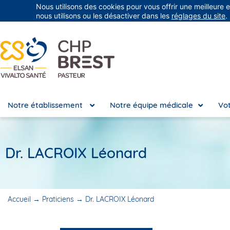
Nous utilisons des cookies pour vous offrir une meilleure 
Groupe Vivalto Santé
Entre nous, la vie
nous utilisons ou les désactiver dans les
réglages du site
.
Notre établissement
Notre équipe médicale
Vot
Dr. LACROIX Léonard
Accueil
→
Praticiens
→
Dr. LACROIX Léonard