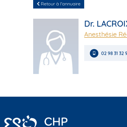
Retour à l'annuaire
Dr. LACROI
Anesthésie R
02 98 31 32 