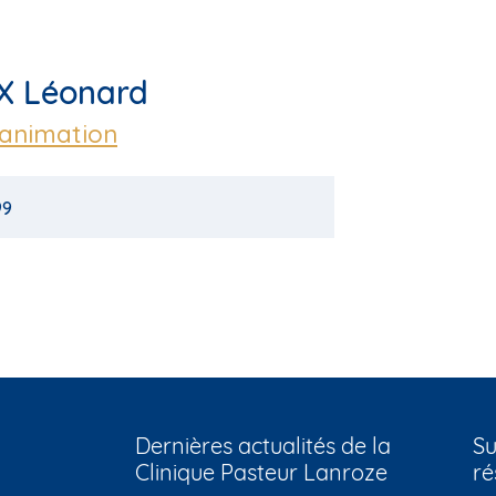
X Léonard
éanimation
99
Dernières actualités de la
Su
Clinique Pasteur Lanroze
ré