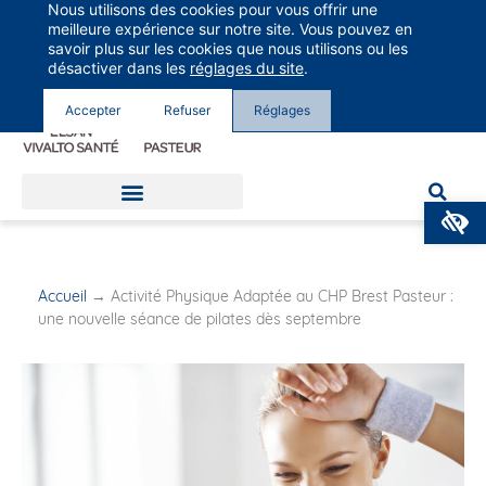
Nous utilisons des cookies pour vous offrir une
Groupe Vivalto Santé
meilleure expérience sur notre site. Vous pouvez en
Entre nous, la vie
savoir plus sur les cookies que nous utilisons ou les
désactiver dans les
réglages du site
.
Accepter
Refuser
Réglages
O
Accueil
→
Activité Physique Adaptée au CHP Brest Pasteur :
une nouvelle séance de pilates dès septembre