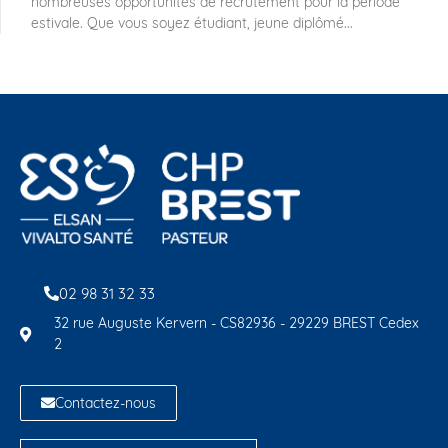
nombreuses opportunités de recrutement pour la période
estivale. Que vous soyez étudiant, jeune diplômé...
02 98 31 32 33
32 rue Auguste Kervern - CS82936 - 29229 BREST Cedex
2
Contactez-nous