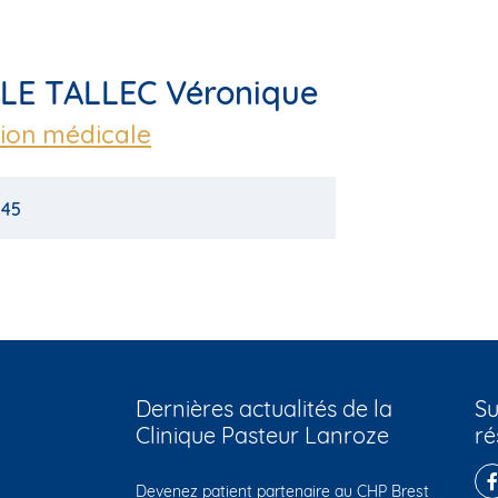
-LE TALLEC Véronique
ion médicale
 45
Dernières actualités de la
Su
Clinique Pasteur Lanroze
ré
Devenez patient partenaire au CHP Brest