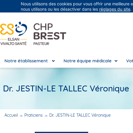
Nous utilisons des cookies pour vous offrir une meilleure 
Groupe Vivalto Santé
Entre nous, la vie
nous utilisons ou les désactiver dans les
réglages du site
.
Notre établissement
Notre équipe médicale
Vot
Dr. JESTIN-LE TALLEC Véronique
Accueil
→
Praticiens
→
Dr. JESTIN-LE TALLEC Véronique