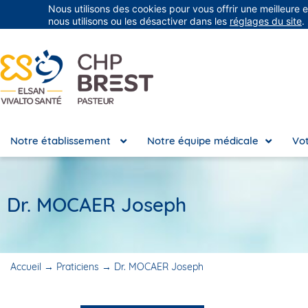
Nous utilisons des cookies pour vous offrir une meilleure 
Groupe Vivalto Santé
Entre nous, la vie
nous utilisons ou les désactiver dans les
réglages du site
.
Notre établissement
Notre équipe médicale
Vot
Dr. MOCAER Joseph
Accueil
→
Praticiens
→
Dr. MOCAER Joseph