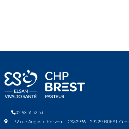
02 98 31 32 33
32 rue Auguste Kervern - CS82936 - 29229 BREST Ced