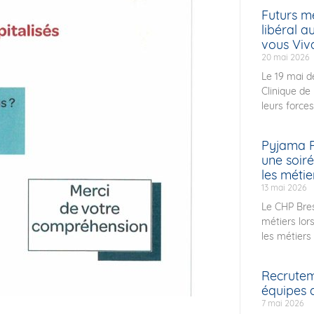
Futurs mé
libéral 
vous Viv
20 mai 2026
Le 19 mai de
Clinique de
leurs forces
Pyjama P
une soir
les métie
13 mai 2026
Le CHP Bres
métiers lor
les métiers 
Recruteme
équipes 
7 mai 2026