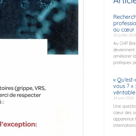
Articl
Recherch
professi
au cœur 
20 juillet 202
Au CHP Bres
deviennent 
améliorer la
pratiques pr
« Qu’est-
vous ? » 
véritable
24 juin 2026
Une questio
cœur des so
apparence 
internation