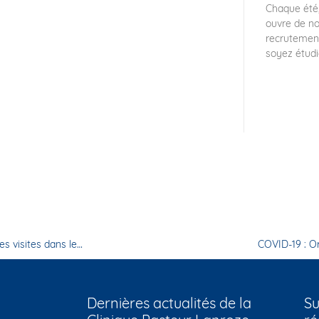
Chaque été,
ouvre de n
recrutement
soyez étudi
Nouvelles consignes de l’Agence Régionale de Santé concernant les visites dans les établissements de santé
COVID-19 : O
Dernières actualités de la
Su