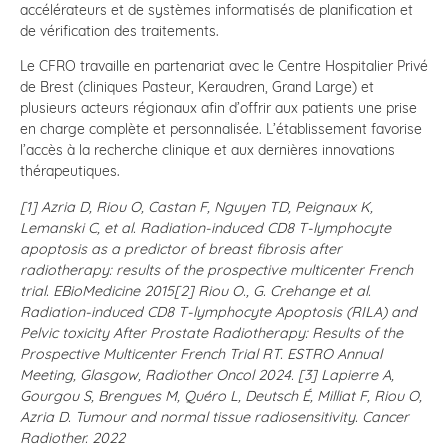
accélérateurs et de systèmes informatisés de planification et
de vérification des traitements.
Le CFRO travaille en partenariat avec le Centre Hospitalier Privé
de Brest (cliniques Pasteur, Keraudren, Grand Large) et
plusieurs acteurs régionaux afin d’offrir aux patients une prise
en charge complète et personnalisée. L’établissement favorise
l’accès à la recherche clinique et aux dernières innovations
thérapeutiques.
[1] Azria D, Riou O, Castan F, Nguyen TD, Peignaux K,
Lemanski C, et al. Radiation-induced CD8 T-lymphocyte
apoptosis as a predictor of breast fibrosis after
radiotherapy: results of the prospective multicenter French
trial. EBioMedicine 2015[2] Riou O., G. Crehange et al.
Radiation-induced CD8 T-lymphocyte Apoptosis (RILA) and
Pelvic toxicity After Prostate Radiotherapy: Results of the
Prospective Multicenter French Trial RT. ESTRO Annual
Meeting, Glasgow, Radiother Oncol 2024. [3] Lapierre A,
Gourgou S, Brengues M, Quéro L, Deutsch É, Milliat F, Riou O,
Azria D. Tumour and normal tissue radiosensitivity. Cancer
Radiother. 2022