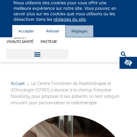
Nous utilisons des cookies pour vous offrir une
Groupe Vivalto Santé
meilleure expérience sur notre site. Vous pouvez en
Entre nous, la vie
savoir plus sur les cookies que nous utilisons ou les
désactiver dans les
réglages du site
.
Accepter
Refuser
Réglages
O
Accueil
→
Le Centre Finistérien de Radiothérapie et
d’Oncologie (CFRO) s’associe à la startup française
NovaGray pour proposer à ses patients un test sanguin
innovant pour personnaliser la radiothérapie.