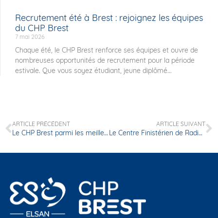
Recrutement été à Brest : rejoignez les équipes
du CHP Brest
7 mai 2026
Chaque été, le CHP Brest renforce ses équipes et ouvre de
nombreuses opportunités de recrutement pour la période
estivale. Que vous soyez étudiant, jeune diplômé...
ARTICLE PRÉCÉDENT
ARTICLE SUIVANT
Le CHP Brest parmi les meilleurs hôpitaux privés de France dans le dernier palmarès du Point
Le Centre Finistérien de Radiothérapie et d’Oncologie (CFRO) s’associe à la startup française NovaGray pour proposer à ses patients un test sanguin innovant pour personnaliser la radiothérapie.