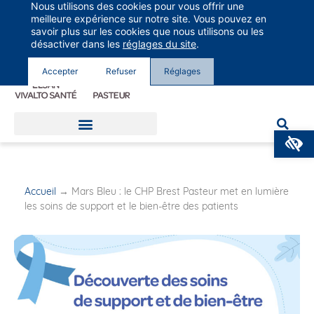
Nous utilisons des cookies pour vous offrir une
Groupe Vivalto Santé
meilleure expérience sur notre site. Vous pouvez en
Entre nous, la vie
savoir plus sur les cookies que nous utilisons ou les
désactiver dans les
réglages du site
.
Accepter
Refuser
Réglages
O
Accueil
→
Mars Bleu : le CHP Brest Pasteur met en lumière
les soins de support et le bien-être des patients