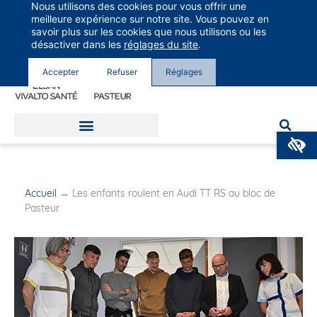
Nous utilisons des cookies pour vous offrir une
Groupe Vivalto Santé
meilleure expérience sur notre site. Vous pouvez en
Entre nous, la vie
savoir plus sur les cookies que nous utilisons ou les
désactiver dans les
réglages du site
.
Accepter
Refuser
Réglages
O
Accueil
→
Les enfants roulent en Audi TT RS au bloc de
Pasteur