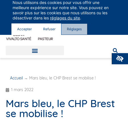
Nous utilisons des cookies pour vous offrir une
Groupe Vivalto Santé
meilleure expérience sur notre site. Vous pouvez en
Entre nous, la vie
savoir plus sur les cookies que nous utilisons ou les
désactiver dans les
réglages du site
.
Accepter
Refuser
Réglages
O
Accueil
→
Mars bleu, le CHP Brest se mobilise !
1 mars 2022
Mars bleu, le CHP Brest
se mobilise !